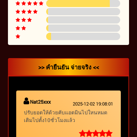
>> คำยืนยัน จ่ายจริง <<
Nat25xxx
2025-12-02 19:08:01
ปรับยอดให้ด้วยคับแอดมินไปใหนหมด
เติมไปตั้ง10ชั่วโมงแล้ว