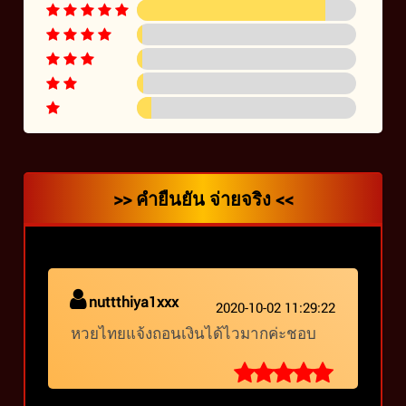
>> คำยืนยัน จ่ายจริง <<
nuttthiya1xxx
2020-10-02 11:29:22
หวยไทยแจ้งถอนเงินได้ไวมากค่ะชอบ