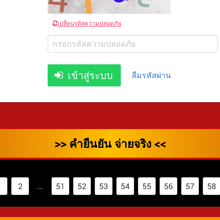
เปลี่ยนรหัสความปลอดภัย
เข้าสู่ระบบ
ลืมรหัสผ่าน
>> คำยืนยัน จ่ายจริง <<
1
2
...
51
52
53
54
55
56
57
58