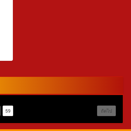
59
ถัดไป