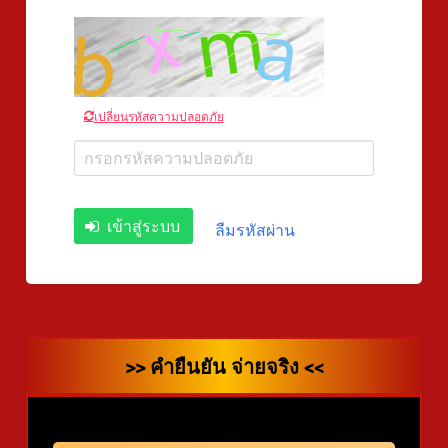
เปลี่ยนรหัสความปลอดภัย
เข้าสู่ระบบ
ลืมรหัสผ่าน
>> คำยืนยัน จ่ายจริง <<